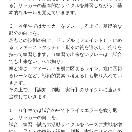
る】サッカーの基本的なサイクルを練習しながら、基
本的なルールを覚えていきます。
３・４年生ではサッカーをプレーする上で、基礎的な
部分の向上を。
足もとの技術の向上、ドリブル（フェイント）・止め
る（ファーストタッチ）・蹴るの質を追求し、拘りを
持って練習します。（練習で出来ないプレーは、試合
でも出来ない。への拘り）
幅と深さ、フィールドを横に区切るライン、縦に区切
るレーンなど、戦術的要素（考える）も取り入れてい
きます。
その上で、【認知－判断－実行】のサイクルに速さを
追求していきます。
５・６年生では試合の中でトライ＆エラーを繰り返
し、サッカーの向上を。
試合→練習→試合の活動サイクルをベースに実戦を増
やし、足もとの技術・認知－判断－実行のサイクルの